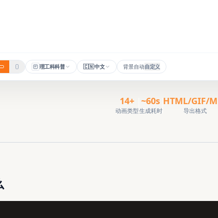
理工科科普
🇨🇳
中文
背景自动
自定义
14+
~60s
HTML/GIF/M
动画类型
生成耗时
导出格式
么