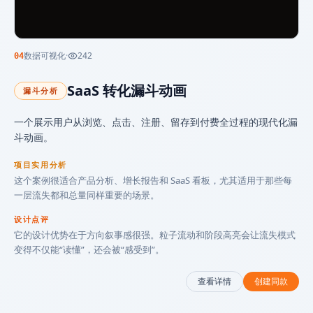
数据可视化
·
242
04
SaaS 转化漏斗动画
漏斗分析
一个展示用户从浏览、点击、注册、留存到付费全过程的现代化漏
斗动画。
项目实用分析
这个案例很适合产品分析、增长报告和 SaaS 看板，尤其适用于那些每
一层流失都和总量同样重要的场景。
设计点评
它的设计优势在于方向叙事感很强。粒子流动和阶段高亮会让流失模式
变得不仅能“读懂”，还会被“感受到”。
查看详情
创建同款