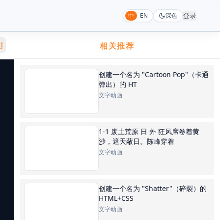
登录
中
EN
深色
相关推荐
创建一个名为 "Cartoon Pop"（卡通
弹出）的 HT
文字动画
1-1 废土荒原 日 外 狂风席卷着黄
沙，遮天蔽日。陈峰穿着
文字动画
创建一个名为 "Shatter"（碎裂）的
HTML+CSS
文字动画