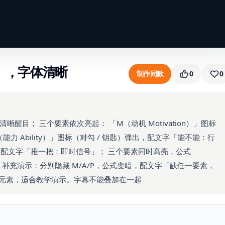
 P」，字体清晰
制作同款
0
0
体清晰醒目； 三个要素依次亮起： 「M（动机 Motivation）」图标
力 Ability）」图标（对勾 / 钥匙）弹出，配文字「能不能：行
弹出，配文字「推一把：即时信号」； 三个要素同时高亮，公式
 补充演示：分别隐藏 M/A/P，公式变暗，配文字「缺任一要素，
余元素，适合教学演示。字幕不能叠加在一起