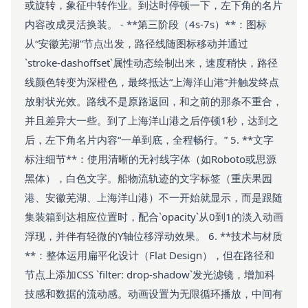
或旋转，象征中转作业。到达时停顿一下，左下角的名片
内容改成灵活换装。 - **第三阶段（4s-7s）**：图标
从“安徽芜湖”节点出发，路径线随图标移动并通过
`stroke-dashoffset`属性动态绘制出来，速度稍快，路径
线颜色转变为深橙色，最终抵达“上海洋山港”并触发终点
放射状光效。路线不是原路返回，和之前的那条不重合，
并且差异大一些。到了上海洋山港之后停顿1秒，达到之
后，左下角名片内容“一单到底，全程畅行。” 5. **文字
标注细节**：使用清晰的无衬线字体（如Roboto或思源
黑体），白色文字。船物流轨迹的文字标签（重庆果园
港、安徽芜湖、上海洋山港）不一开始就显示，而是跟随
集装箱到达相应位置时，配合`opacity`从0到1的淡入动画
浮现，并伴有轻微的Y轴位移浮动效果。 6. **技术与材质
**：整体运用扁平化设计（Flat Design），但在路径和
节点上添加CSS `filter: drop-shadow`发光滤镜，增加科
技感和数据的流动感。动画设置为无限循环播放，中间有