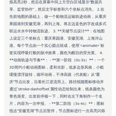
烁高亮2秒，然后在屏幕中间上方空白区域显示“数据共
享、监管协作”，然后文字标签和六个坐标点消失。 2.在
先前地图的基础上，做一个船物流运输轨迹动画，从重庆
果园港到安徽芜湖，再到上海。将左边蓝色的字改成多式
联运水水中转物流轨迹。 3. **关键节点设计**：在地图
上设定三个坐标点：重庆果园港、安徽芜湖、上海洋山
港。每个节点由一个实心圆点组成，使用`<animate>`标
签实现呼吸灯般的脉冲效果，颜色为醒目的荧光黄。 4.
**动画轨迹与节奏**： - **第一阶段（0s-3s）**：一个
3D简约小船动画图标，柔和光影，低多边形风格，小船
缓慢漂浮旋转，循环动画，干净高级（代表船）从“重
庆”节点出发，沿着长江逆流而上。路径线随图标移动并
通过`stroke-dashoffset`属性动态绘制出来，线条颜色为
青色渐变。出发前停顿一下，同时在左下角制作一个名
片，内容为一次申报。 - **第二阶段（3s-4s）**：图标
抵达“安徽芜湖”节点后暂停，节点图标进行一次高亮闪烁