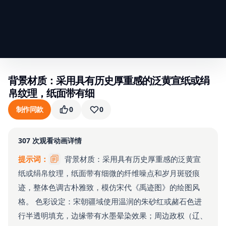
背景材质：采用具有历史厚重感的泛黄宣纸或绢
帛纹理，纸面带有细
制作同款
0
0
307
次观看
动画详情
提示词：
背景材质：采用具有历史厚重感的泛黄宣
纸或绢帛纹理，纸面带有细微的纤维噪点和岁月斑驳痕
迹，整体色调古朴雅致，模仿宋代《禹迹图》的绘图风
格。 色彩设定：宋朝疆域使用温润的朱砂红或赭石色进
行半透明填充，边缘带有水墨晕染效果；周边政权（辽、