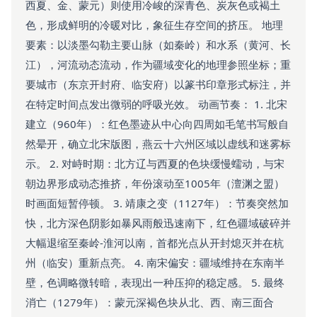
西夏、金、蒙元）则使用冷峻的深青色、炭灰色或褐土
色，形成鲜明的冷暖对比，象征生存空间的挤压。 地理
要素：以淡墨勾勒主要山脉（如秦岭）和水系（黄河、长
江），河流动态流动，作为疆域变化的地理参照坐标；重
要城市（东京开封府、临安府）以篆书印章形式标注，并
在特定时间点发出微弱的呼吸光效。 动画节奏： 1. 北宋
建立（960年）：红色墨迹从中心向四周如毛笔书写般自
然晕开，确立北宋版图，燕云十六州区域以虚线和迷雾标
示。 2. 对峙时期：北方辽与西夏的色块缓慢蠕动，与宋
朝边界形成动态推挤，年份滚动至1005年（澶渊之盟）
时画面短暂停顿。 3. 靖康之变（1127年）：节奏突然加
快，北方深色阴影如暴风雨般迅速南下，红色疆域破碎并
大幅退缩至秦岭-淮河以南，首都光点从开封熄灭并在杭
州（临安）重新点亮。 4. 南宋偏安：疆域维持在东南半
壁，色调略微转暗，表现出一种压抑的稳定感。 5. 最终
消亡（1279年）：蒙元深褐色块从北、西、南三面合