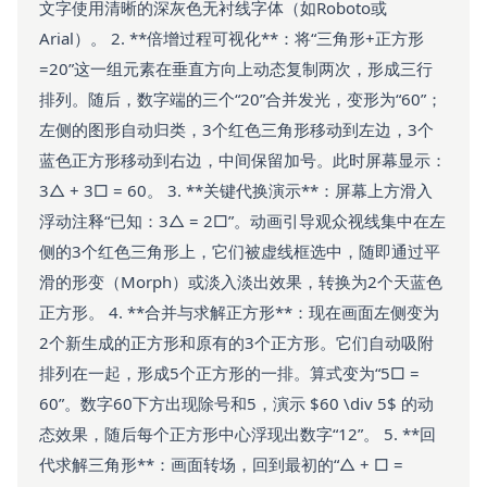
文字使用清晰的深灰色无衬线字体（如Roboto或
Arial）。 2. **倍增过程可视化**：将“三角形+正方形
=20”这一组元素在垂直方向上动态复制两次，形成三行
排列。随后，数字端的三个“20”合并发光，变形为“60”；
左侧的图形自动归类，3个红色三角形移动到左边，3个
蓝色正方形移动到右边，中间保留加号。此时屏幕显示：
3△ + 3□ = 60。 3. **关键代换演示**：屏幕上方滑入
浮动注释“已知：3△ = 2□”。动画引导观众视线集中在左
侧的3个红色三角形上，它们被虚线框选中，随即通过平
滑的形变（Morph）或淡入淡出效果，转换为2个天蓝色
正方形。 4. **合并与求解正方形**：现在画面左侧变为
2个新生成的正方形和原有的3个正方形。它们自动吸附
排列在一起，形成5个正方形的一排。算式变为“5□ =
60”。数字60下方出现除号和5，演示 $60 \div 5$ 的动
态效果，随后每个正方形中心浮现出数字“12”。 5. **回
代求解三角形**：画面转场，回到最初的“△ + □ =