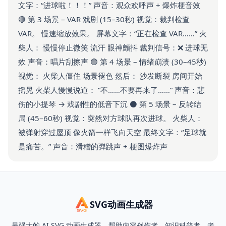
文字：“进球啦！！！” 声音：观众欢呼声 + 爆炸梗音效
🔴 第 3 场景 – VAR 戏剧 (15–30秒) 视觉：裁判检查
VAR。 慢速缩放效果。 屏幕文字：“正在检查 VAR……” 火
柴人： 慢慢停止微笑 流汗 眼神颤抖 裁判信号：❌ 进球无
效 声音：唱片刮擦声 🟣 第 4 场景 – 情绪崩溃 (30–45秒)
视觉： 火柴人僵住 场景褪色 然后： 沙发断裂 房间开始
摇晃 火柴人慢慢说道： “不……不要再来了……” 声音：悲
伤的小提琴 → 戏剧性的低音下沉 ⚫ 第 5 场景 – 反转结
局 (45–60秒) 视觉：突然对方球队再次进球。 火柴人：
被弹射穿过屋顶 像火箭一样飞向天空 最终文字：“足球就
是痛苦。” 声音：滑稽的弹跳声 + 梗图爆炸声
SVG动画生成器
最强大的 AI SVG 动画生成器，帮助内容创作者、知识科普者、老