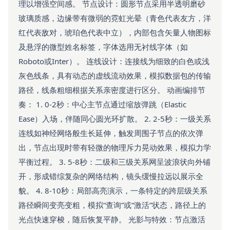
理以增强空间感。 节点设计：圆形节点采用半透明磨砂
玻璃质感，边缘带有微弱的霓虹光晕（青色代表友方，洋
红代表敌对，琥珀色代表中立），内部包含矢量人物图标
及悬浮的微型姓名标签，字体选用无衬线字体（如
Roboto或Inter）。 连线设计：连接线为细致的白色或浅
灰色线条，具有动态的虚线流动效果，模拟数据包的传输
路径，线条粗细根据关系亲密度进行区分。 动画编排节
奏： 1. 0-2秒：中心主节点通过缩放弹跳（Elastic
Ease）入场，伴随同心圆光环扩散。 2. 2-5秒：一级关系
连线如神经网络般生长延伸，触发周围子节点的依次弹
出，节点出现时带有轻微的物理斥力晃动效果，模拟力学
平衡过程。 3. 5-8秒：二级和三级关系网呈波浪状向外铺
开，形成错综复杂的网络结构，镜头缓慢拉远以展示全
貌。 4. 8-10秒：局部高亮演示，一条特定的跨层级关系
路径瞬间变亮变粗，模拟“查询”或“激活”状态，路径上的
光点快速穿梭，随后恢复平静。 光影与特效：节点激活