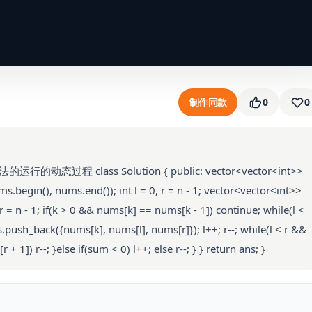
制作同款
0
0
运行的动态过程 class Solution { public: vector<vector<int>>
.begin(), nums.end()); int l = 0, r = n - 1; vector<vector<int>>
 r = n - 1; if(k > 0 && nums[k] == nums[k - 1]) continue; while(l <
.push_back({nums[k], nums[l], nums[r]}); l++; r--; while(l < r &&
 1]) r--; }else if(sum < 0) l++; else r--; } } return ans; }