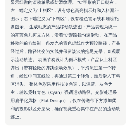
显示细微的滚动轴承或防滑纹理。 “C”字形的开口朝右，
左上端定义为“上料区”，设有绿色高亮指示灯和入料漏斗
图示；右下端定义为“下料区”，设有橙色警示线和堆垛托
盘图示。 生成动态的产品移动轨迹图：产品表现为统一
的亮蓝色几何立方体，沿着“C”形路径匀速滑动。在产品
移动的前方绘制一条发光的青色虚线作为预设路径，产品
经过后，路径转变为实线并保留淡淡的拖尾光晕，直观展
示流动轨迹。 动画节奏设计为循环模式：产品从上料区
弹出（带有轻微的弹跳缓动效果），平滑流过第一个转
角，经过中间直线段，再通过第二个转角，最后滑入下料
区消失。 整体色彩采用科技冷色调，以深蓝、灰色为
主，辅以霓虹青色（Cyan）强调运动路径。光影处理采
用扁平化风格（Flat Design），仅在传送带下方添加柔
和的投影以区分层级，确保视觉重心集中在产品的流动轨
迹上。