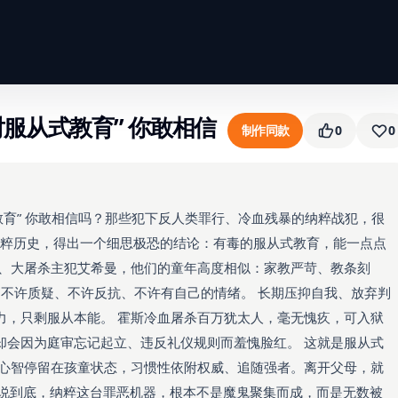
服从式教育” 你敢相信
制作同款
0
0
教育” 你敢相信吗？那些犯下反人类罪行、冷血残暴的纳粹战犯，很
究纳粹历史，得出一个细思极恐的结论：有毒的服从式教育，能一点点
斯、大屠杀主犯艾希曼，他们的童年高度相似：家教严苛、教条刻
，不许质疑、不许反抗、不许有自己的情绪。 长期压抑自我、放弃判
力，只剩服从本能。 霍斯冷血屠杀百万犹太人，毫无愧疚，可入狱
却会因为庭审忘记起立、违反礼仪规则而羞愧脸红。 这就是服从式
子心智停留在孩童状态，习惯性依附权威、追随强者。离开父母，就
。 说到底，纳粹这台罪恶机器，根本不是魔鬼聚集而成，而是无数被