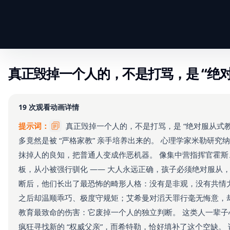
真正毁掉一个人的，不是打骂，是 “绝对
19
次观看
动画详情
提示词：
真正毁掉一个人的，不是打骂，是 “绝对服从式
多竟然是被 “严格家教” 亲手培养出来的。 心理学家米勒研
抹掉人的良知，把普通人变成作恶机器。 像集中营指挥官霍
板，从小被强行驯化 —— 大人永远正确，孩子必须绝对服从
断后，他们长出了最恐怖的畸形人格：没有是非观，没有共情
之后却温顺乖巧、极度守规矩；艾希曼对滔天罪行毫无悔意，
教育最致命的伤害：它废掉一个人的独立判断。 这类人一辈
疯狂寻找新的 “权威父亲”，而希特勒，恰好填补了这个空缺