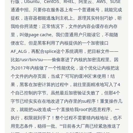
行版，Ubuntu、CentOS、RHEL、阿里云、AWS、SUSE
通通中招。只要你在服务器上有一个普通账号，就能完成
提权，连容器都能逃逸到主机上。原理其实特别巧妙，听
我给你捋清楚：正常情况下，文件的内容会缓存在内存
里，叫做page cache。我们普通用户只能读它，不能随
便改它。但是黑客利用了内核提供的一个加密接口
AF_ALG，再配合splice这个系统调用，把目标文件——
比如/usr/bin/su——偷偷塞进了内核的加密流程里。因
为2017年内核做了一个性能优化，这个优化让内核把这
个文件的内存页面，当成了‘可写的缓冲区’来使用！结
果，黑客在加密计算的过程中，就往里面精准地写入了4
个自己控制的字节。虽然最后加密验证失败了，但那4个
字节已经实实在在地改进了内存里的su程序！重复操作几
次，就能把su改造成一个‘直接给我root’的恶意程序。一
执行，权限就到手了！整个过程不需要猜内核地址，也不
用竞态条件，稳得一批。”“目前各大厂商已经紧急推送了