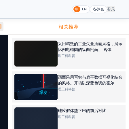
登录
中
EN
深色
相关推荐
采用精致的工业矢量插画风格，展示
比例电磁阀的纵向剖面。 阀体
理工科科普
画面采用写实与扁平数据可视化结合
的风格。开场以深蓝色调的霍尔
理工科科普
硅胶假体垫下巴的前后对比
理工科科普