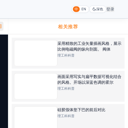
登录
中
EN
深色
相关推荐
采用精致的工业矢量插画风格，展示
比例电磁阀的纵向剖面。 阀体
理工科科普
画面采用写实与扁平数据可视化结合
的风格。开场以深蓝色调的霍尔
理工科科普
硅胶假体垫下巴的前后对比
理工科科普