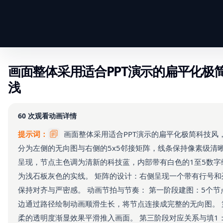
画面整体采用适合PPT演示的扁平化极
浅
60
次观看
动画详情
提示词：
画面整体采用适合PPT演示的扁平化极简科技
分为左侧的无向图与右侧的5x5邻接矩阵，线条保持像素级清
呈现，节点主色调为清新的科技蓝，内部带有白色的1至5数
为浅石板灰色的实线。 矩阵的设计：右侧呈现一个带有行号和
保持对齐与严密感。 动画节拍与节奏： 第一阶段建图：5个
边通过路径绘制动画顺滑生长，将节点连接成完整的无向图。
柔的透明度渐显效果平滑推入画面。 第三阶段对应关系与填1