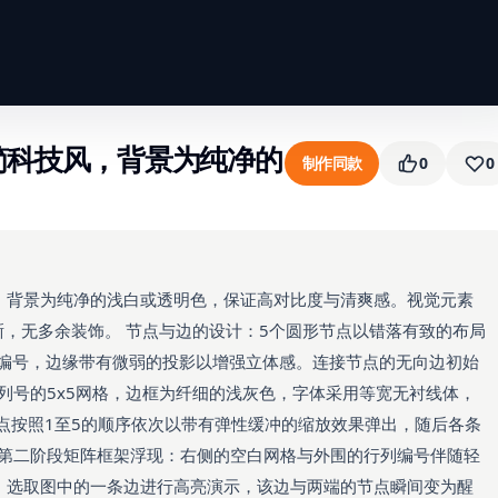
简科技风，背景为纯净的
制作同款
0
0
风，背景为纯净的浅白或透明色，保证高对比度与清爽感。视觉元素
晰，无多余装饰。 节点与边的设计：5个圆形节点以错落有致的布局
字编号，边缘带有微弱的投影以增强立体感。连接节点的无向边初始
列号的5x5网格，边框为纤细的浅灰色，字体采用等宽无衬线体，
节点按照1至5的顺序依次以带有弹性缓冲的缩放效果弹出，随后各条
 第二阶段矩阵框架浮现：右侧的空白网格与外围的行列编号伴随轻
：选取图中的一条边进行高亮演示，该边与两端的节点瞬间变为醒