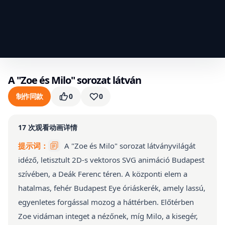
A "Zoe és Milo" sorozat látván
制作同款
0
0
17
次观看
动画详情
提示词：
A "Zoe és Milo" sorozat látványvilágát
idéző, letisztult 2D-s vektoros SVG animáció Budapest
szívében, a Deák Ferenc téren. A központi elem a
hatalmas, fehér Budapest Eye óriáskerék, amely lassú,
egyenletes forgással mozog a háttérben. Előtérben
Zoe vidáman integet a nézőnek, míg Milo, a kisegér,