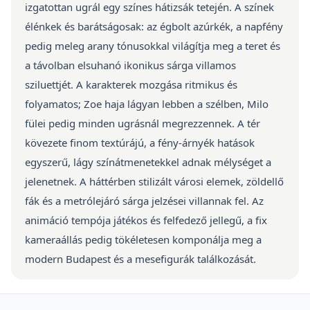
izgatottan ugrál egy színes hátizsák tetején. A színek
élénkek és barátságosak: az égbolt azúrkék, a napfény
pedig meleg arany tónusokkal világítja meg a teret és
a távolban elsuhanó ikonikus sárga villamos
sziluettjét. A karakterek mozgása ritmikus és
folyamatos; Zoe haja lágyan lebben a szélben, Milo
fülei pedig minden ugrásnál megrezzennek. A tér
kövezete finom textúrájú, a fény-árnyék hatások
egyszerű, lágy színátmenetekkel adnak mélységet a
jelenetnek. A háttérben stilizált városi elemek, zöldellő
fák és a metrólejáró sárga jelzései villannak fel. Az
animáció tempója játékos és felfedező jellegű, a fix
kameraállás pedig tökéletesen komponálja meg a
modern Budapest és a mesefigurák találkozását.